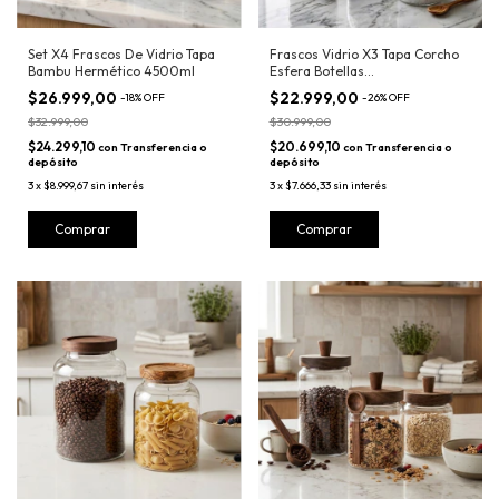
Set X4 Frascos De Vidrio Tapa
Frascos Vidrio X3 Tapa Corcho
Bambu Hermético 4500ml
Esfera Botellas
500+800+1200ml
$26.999,00
$22.999,00
-
18
%
OFF
-
26
%
OFF
$32.999,00
$30.999,00
$24.299,10
$20.699,10
con
Transferencia o
con
Transferencia o
depósito
depósito
3
x
$8.999,67
sin interés
3
x
$7.666,33
sin interés