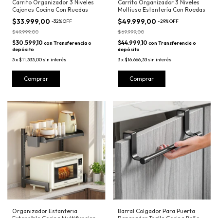
Carrito Organizador 3 Niveles
Carrito Organizador 3 Niveles
Cajones Cocina Con Ruedas
Multiuso Estantería Con Ruedas
$33.999,00
$49.999,00
-
32
%
OFF
-
29
%
OFF
$49.999,00
$69.999,00
$30.599,10
$44.999,10
con
Transferencia o
con
Transferencia o
depósito
depósito
3
x
$11.333,00
sin interés
3
x
$16.666,33
sin interés
Organizador Estanteria
Barral Colgador Para Puerta