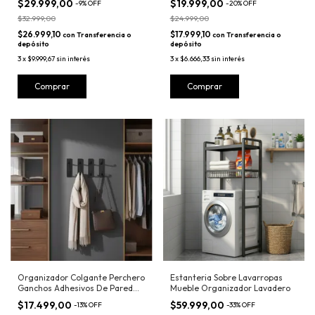
$29.999,00
$19.999,00
-
9
%
OFF
-
20
%
OFF
$32.999,00
$24.999,00
$26.999,10
$17.999,10
con
Transferencia o
con
Transferencia o
depósito
depósito
3
x
$9.999,67
sin interés
3
x
$6.666,33
sin interés
Organizador Colgante Perchero
Estanteria Sobre Lavarropas
Ganchos Adhesivos De Pared
Mueble Organizador Lavadero
X4
$17.499,00
$59.999,00
-
13
%
OFF
-
33
%
OFF