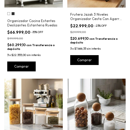
Frutera Jazak 3 Niveles
Organizador Cesta Con Agarre
Organizador Cocina Estantes
Madera
Deslizantes Estanteria Ruedas
$22.999,00
-
23
%
OFF
$66.999,00
$29.999,00
-
33
%
OFF
$99.999,00
$20.699,10
con
Transferencia o
depósito
$60.299,10
con
Transferencia o
3
x
$7.666,33
sin interés
depósito
3
x
$22.333,00
sin interés
Comprar