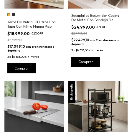
Secaplatos Escurridor Cocina
De Metal Con Bandeja De
Jarra De Vidrio 1.8l Litros Con
Drenaje
Tapa Con Filtro Manija Pico
$24.999,00
-
17
%
OFF
$18.999,00
$29.999,00
-
32
%
OFF
$27.999,00
$22.499,10
con
Transferencia o
depósito
$17.099,10
con
Transferencia o
3
x
$8.333,00
sin interés
depósito
3
x
$6.333,00
sin interés
Comprar
Envío gratis