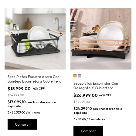
Seca Platos Escurre Acero Con
Bandeja Escurridora Cubiertero
Secaplatos Escurridor Con
Desagote Y Cubiertero
$18.999,00
-
46
%
OFF
$26.999,00
$34.999,00
-
46
%
OFF
$17.099,10
$49.999,00
con
Transferencia o
depósito
$24.299,10
con
Transferencia o
3
x
$6.333,00
sin interés
depósito
3
x
$8.999,67
sin interés
Comprar
Comprar