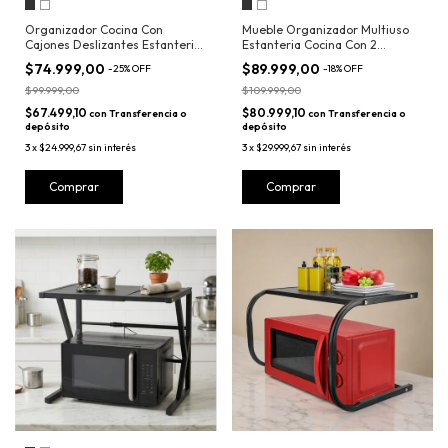
Organizador Cocina Con
Mueble Organizador Multiuso
Cajones Deslizantes Estanteria
Estanteria Cocina Con 2
Ruedas
Puertas
$74.999,00
$89.999,00
-
25
%
OFF
-
18
%
OFF
$99.999,00
$109.999,00
$67.499,10
$80.999,10
con
Transferencia o
con
Transferencia o
depósito
depósito
3
x
$24.999,67
sin interés
3
x
$29.999,67
sin interés
Comprar
Comprar