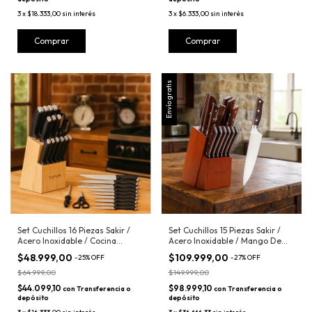
3
x
$18.333,00
sin interés
3
x
$6.333,00
sin interés
Envío gratis
Set Cuchillos 16 Piezas Sakir /
Set Cuchillos 15 Piezas Sakir /
Acero Inoxidable / Cocina
Acero Inoxidable / Mango De
Profesional / Base / Chef
Madera / Cocina Profesional /
$48.999,00
$109.999,00
-
25
%
OFF
-
27
%
OFF
Santoku Rebanador Paring /
Chef Santoku Rebanador Paring
Tijera Y Afilador / De Carne X 6
/ Tijera Y Afilador / Calidad
$64.999,00
$149.999,00
$44.099,10
$98.999,10
con
Transferencia o
con
Transferencia o
depósito
depósito