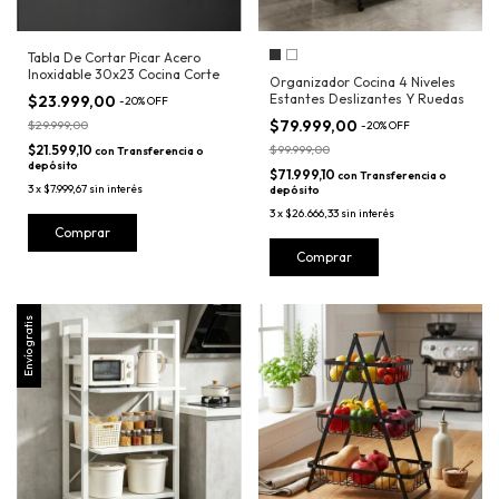
Tabla De Cortar Picar Acero
Inoxidable 30x23 Cocina Corte
Organizador Cocina 4 Niveles
Estantes Deslizantes Y Ruedas
$23.999,00
-
20
%
OFF
$79.999,00
$29.999,00
-
20
%
OFF
$21.599,10
$99.999,00
con
Transferencia o
depósito
$71.999,10
con
Transferencia o
3
x
$7.999,67
sin interés
depósito
3
x
$26.666,33
sin interés
Comprar
Envío gratis