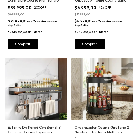
Extensible Cocina Multifuncion
Repasador Toalla Cocina Baño
Metal
$39.999,00
$6.999,00
-
20
%
OFF
-
42
%
OFF
$49.999,00
$11.999,00
$35.999,10
$6.299,10
con
Transferencia o
con
Transferencia o
depósito
depósito
3
x
$13.333,00
sin interés
3
x
$2.333,00
sin interés
Estante De Pared Con Barral Y
Organizador Cocina Giratorio 2
Ganchos Cocina Especiero
Niveles Estanteria Multiuso