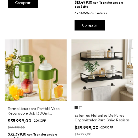
$13.499,10
con
Transferencia o
depósito
3
x
$4.999,67
sin interés
Termo Licuadora Portátil Vaso
Recargable Usb 1300ml
Estantes Flotantes De Pared
Sorbete
Organizador Para Baño Repisas
$35.999,00
-
20
%
OFF
$39.999,00
$44.999,00
-
20
%
OFF
$32.399,10
$49.999,00
con
Transferencia o