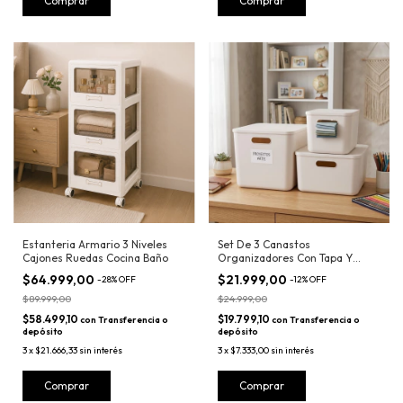
Estanteria Armario 3 Niveles
Set De 3 Canastos
Cajones Ruedas Cocina Baño
Organizadores Con Tapa Y
Manijas Beige
$64.999,00
$21.999,00
-
28
%
OFF
-
12
%
OFF
$89.999,00
$24.999,00
$58.499,10
$19.799,10
con
Transferencia o
con
Transferencia o
depósito
depósito
3
x
$21.666,33
sin interés
3
x
$7.333,00
sin interés