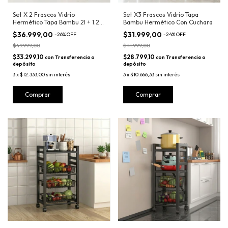
Set X 2 Frascos Vidrio
Set X3 Frascos Vidrio Tapa
Hermético Tapa Bambu 2l + 1.25
Bambu Hermético Con Cuchara
L
$36.999,00
$31.999,00
-
26
%
OFF
-
24
%
OFF
$49.999,00
$41.999,00
$33.299,10
$28.799,10
con
Transferencia o
con
Transferencia o
depósito
depósito
3
x
$12.333,00
sin interés
3
x
$10.666,33
sin interés