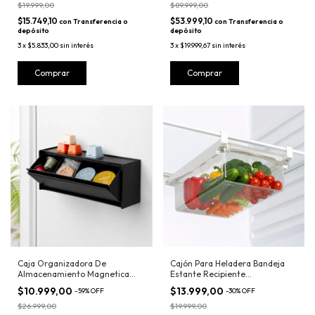
$19.999,00
$89.999,00
$15.749,10
$53.999,10
con
Transferencia o
con
Transferencia o
depósito
depósito
3
x
$5.833,00
sin interés
3
x
$19.999,67
sin interés
Caja Organizadora De
Cajón Para Heladera Bandeja
Almacenamiento Magnetica
Estante Recipiente
Heladera Baño
Desmontable
$10.999,00
$13.999,00
-
59
%
OFF
-
30
%
OFF
$26.999,00
$19.999,00