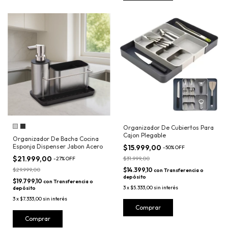
Organizador De Cubiertos Para
Cajon Plegable
Organizador De Bacha Cocina
Esponja Dispenser Jabon Acero
$15.999,00
-
50
%
OFF
$21.999,00
$31.999,00
-
27
%
OFF
$29.999,00
$14.399,10
con
Transferencia o
depósito
$19.799,10
con
Transferencia o
3
x
$5.333,00
sin interés
depósito
3
x
$7.333,00
sin interés
Comprar