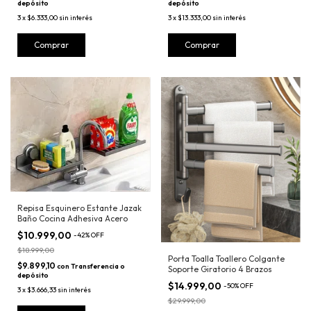
depósito
depósito
3
x
$6.333,00
sin interés
3
x
$13.333,00
sin interés
Repisa Esquinero Estante Jazak
Baño Cocina Adhesiva Acero
$10.999,00
-
42
%
OFF
$18.999,00
Porta Toalla Toallero Colgante
$9.899,10
con
Transferencia o
Soporte Giratorio 4 Brazos
depósito
$14.999,00
-
50
%
OFF
3
x
$3.666,33
sin interés
$29.999,00