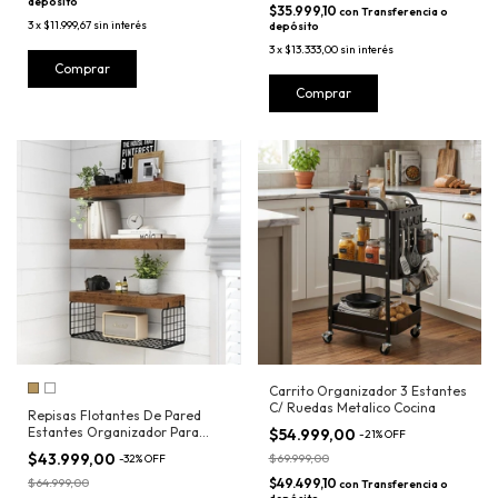
depósito
$35.999,10
con
Transferencia o
3
x
$11.999,67
sin interés
depósito
3
x
$13.333,00
sin interés
Comprar
Carrito Organizador 3 Estantes
C/ Ruedas Metalico Cocina
Repisas Flotantes De Pared
Estantes Organizador Para
$54.999,00
-
21
%
OFF
Baño
$43.999,00
$69.999,00
-
32
%
OFF
$64.999,00
$49.499,10
con
Transferencia o