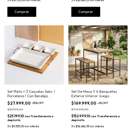
3
x
$16.333,00
sin interés
3
x
$36.666,33
sin interés
Set Plato + 3 Cazuelas Sakir /
Set De Mesa Y 4 Banquetas
Porcelana / Con Bandeja
Exterior Interior Juego
Madera
Comedor
$27.999,00
$169.999,00
-
30
%
OFF
-
6
%
OFF
$39.999,00
$179.999,00
$25.199,10
$152.999,10
con
Transferencia o
con
Transferencia o
depósito
depósito
3
x
$9.333,00
sin interés
3
x
$56.666,33
sin interés