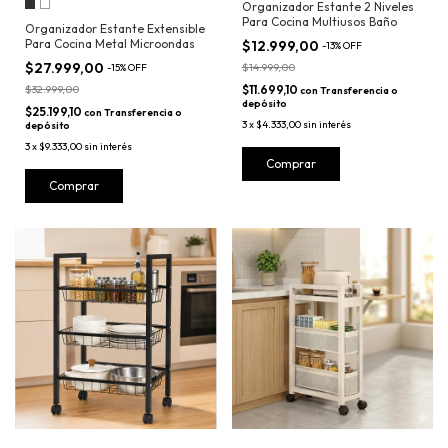
Organizador Estante 2 Niveles
Para Cocina Multiusos Baño
Organizador Estante Extensible
Para Cocina Metal Microondas
$12.999,00
-
13
%
OFF
$27.999,00
$14.999,00
-
15
%
OFF
$32.999,00
$11.699,10
con
Transferencia o
depósito
$25.199,10
con
Transferencia o
3
x
$4.333,00
sin interés
depósito
3
x
$9.333,00
sin interés
Comprar