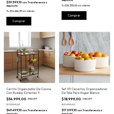
depósito
$39.599,10
con
Transferencia o
3
x
$18.333,00
sin interés
depósito
3
x
$14.666,33
sin interés
Comprar
Carrito Organizador De Cocina
Set X3 Canastos Organizadores
Con Ruedas Estantes Y
De Tela Para Hogar Blanco
Canastos
$54.999,00
$18.999,00
-
31
%
OFF
-
14
%
OFF
$79.999,00
$21.999,00
$49.499,10
$17.099,10
con
Transferencia o
con
Transferencia o
depósito
depósito