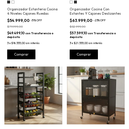
Organizador Estanteria Cocina
Organizador Cocina Con
4 Niveles Cajones Ruedas
Estantes Y Cajones Deslizantes
$54.999,00
$63.999,00
-
31
%
OFF
-
23
%
OFF
$79.999,00
$82.999,00
$49.499,10
$57.599,10
con
Transferencia o
con
Transferencia o
depósito
depósito
3
x
$18.333,00
sin interés
3
x
$21.333,00
sin interés
Comprar
Comprar