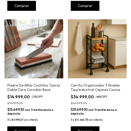
Piedra De Afilar Cuchillos Tijeras
Carrito Organizador 3 Niveles
Doble Cara Corindón Base
Tipo Industrial Cajones Cocina
$14.999,00
$34.999,00
-
21
%
OFF
-
46
%
OFF
$18.999,00
$64.999,00
$13.499,10
$31.499,10
con
Transferencia o
con
Transferencia o
depósito
depósito
3
x
$4.999,67
sin interés
3
x
$11.666,33
sin interés