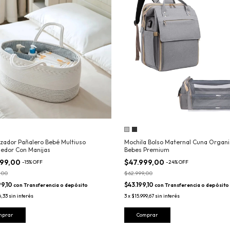
zador Pañalero Bebé Multiuso
Mochila Bolso Maternal Cuna Organ
edor Con Manijas
Bebes Premium
999,00
$47.999,00
-
15
%
OFF
-
24
%
OFF
,00
$62.999,00
9,10
$43.199,10
con
Transferencia o depósito
con
Transferencia o depósito
6,33
sin interés
3
x
$15.999,67
sin interés
mprar
Comprar