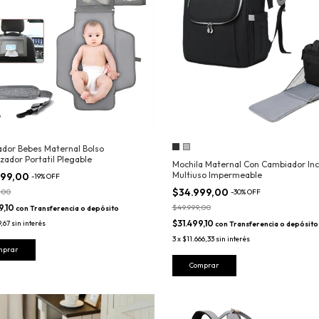
dor Bebes Maternal Bolso
zador Portatil Plegable
Mochila Maternal Con Cambiador Inc
Multiuso Impermeable
999,00
-
19
%
OFF
$34.999,00
,00
-
30
%
OFF
9,10
$49.999,00
con
Transferencia o depósito
$31.499,10
9,67
sin interés
con
Transferencia o depósito
3
x
$11.666,33
sin interés
Comprar