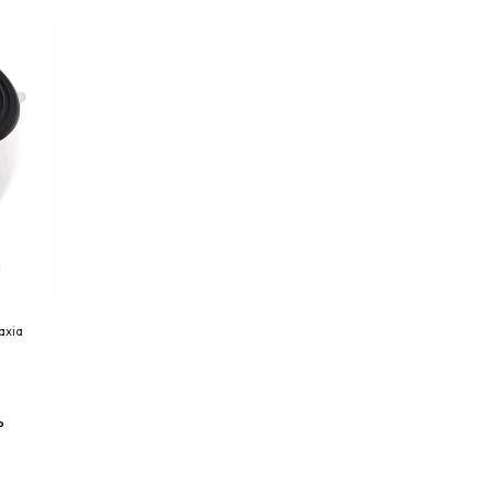
axia
o