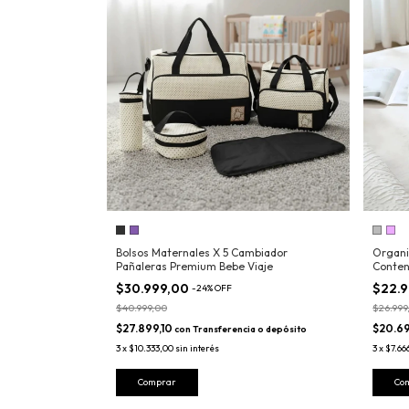
Bolsos Maternales X 5 Cambiador
Organi
Pañaleras Premium Bebe Viaje
Conten
$30.999,00
$22.
-
24
%
OFF
$40.999,00
$26.999
$27.899,10
$20.69
con
Transferencia o depósito
3
x
$10.333,00
sin interés
3
x
$7.66
Comprar
Co