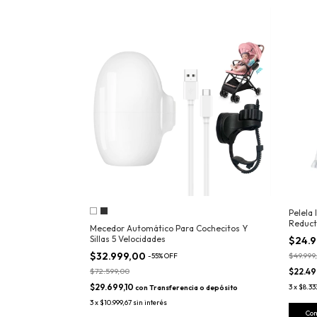
Pelela 
Reduct
Mecedor Automático Para Cochecitos Y
Sillas 5 Velocidades
$24.
$32.999,00
$49.999
-
55
%
OFF
$72.599,00
$22.49
$29.699,10
3
x
$8.33
con
Transferencia o depósito
3
x
$10.999,67
sin interés
Co