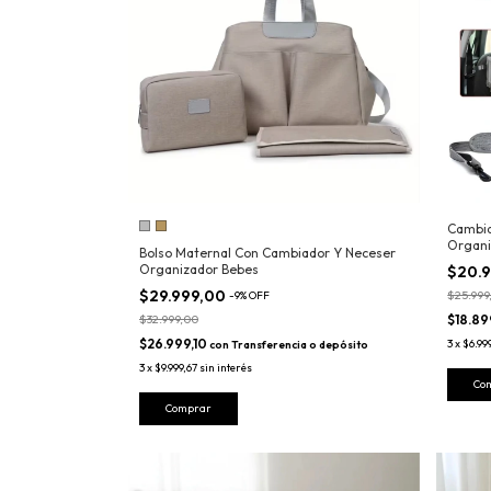
Cambia
Organi
Bolso Maternal Con Cambiador Y Neceser
Organizador Bebes
$20.
$29.999,00
$25.999
-
9
%
OFF
$32.999,00
$18.89
$26.999,10
3
x
$6.99
con
Transferencia o depósito
3
x
$9.999,67
sin interés
Comprar