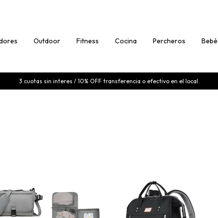
dores
Outdoor
Fitness
Cocina
Percheros
Bebé
3 cuotas sin interes / 10% OFF transferencia o efectivo en el local.