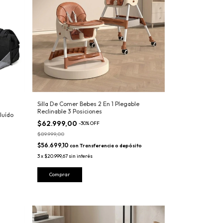
Silla De Comer Bebes 2 En 1 Plegable
Reclinable 3 Posiciones
luído
$62.999,00
-
30
%
OFF
$89.999,00
$56.699,10
con
Transferencia o depósito
3
x
$20.999,67
sin interés