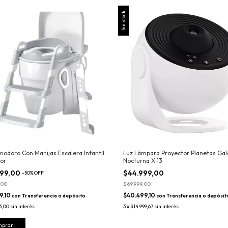
Sin stock
Inodoro Con Manijas Escalera Infantil
Luz Lámpara Proyector Planetas Gal
or
Nocturna X 13
999,00
$44.999,00
-
50
%
OFF
,00
$69.999,00
9,10
$40.499,10
con
Transferencia o depósito
con
Transferencia o depósit
3,00
sin interés
3
x
$14.999,67
sin interés
mprar