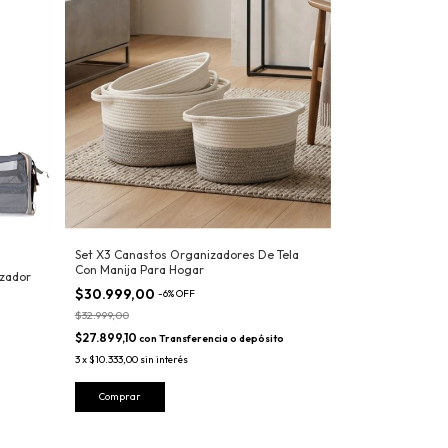
Set X3 Canastos Organizadores De Tela
Con Manija Para Hogar
izador
$30.999,00
-
6
%
OFF
$32.999,00
$27.899,10
con
Transferencia o depósito
3
x
$10.333,00
sin interés