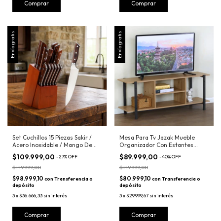
Comprar
Envío gratis
Envío gratis
Set Cuchillos 15 Piezas Sakir /
Mesa Para Tv Jazak Mueble
Acero Inoxidable / Mango De
Organizador Con Estantes
Madera / Cocina Profesional /
Industrial
$109.999,00
$89.999,00
-
27
%
OFF
-
40
%
OFF
Chef Santoku Rebanador Paring
/ Tijera Y Afilador / Calidad
$149.999,00
$149.999,00
$98.999,10
$80.999,10
con
Transferencia o
con
Transferencia o
depósito
depósito
3
x
$36.666,33
sin interés
3
x
$29.999,67
sin interés