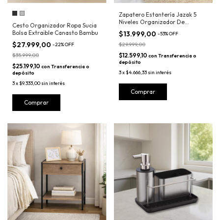
Zapatero Estantería Jazak 5
Niveles Organizador De
Cesto Organizador Ropa Sucia
Calzado
Bolsa Extraible Canasto Bambu
$13.999,00
-
53
%
OFF
$27.999,00
$29.999,00
-
22
%
OFF
$35.999,00
$12.599,10
con
Transferencia o
depósito
$25.199,10
con
Transferencia o
3
x
$4.666,33
sin interés
depósito
3
x
$9.333,00
sin interés
Comprar