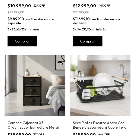
$10.999,00
$12.999,00
-
52
%
OFF
-
46
%
OFF
$22.999,00
$23.999,00
$9.899,10
$11.699,10
con
Transferencia o
con
Transferencia o
depósito
depósito
3
x
$3.666,33
sin interés
3
x
$4.333,00
sin interés
Comprar
Comoda Cajonera X3
Seca Platos Escurre Acero Con
Organizador Estructura Metal
Bandeja Escurridora Cubiertero
Tapa Madera
$39.999,00
$18.999,00
-
39
%
OFF
-
46
%
OFF