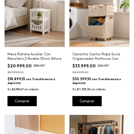
Mesa Ratona Auxiliar Con
Canastos Cestos Ropa Sucia
Revistero 2 Niveles 50cm Altura
Organizador Multiusos Con
Ruedas
$20.999,00
$33.999,00
-
30
%
OFF
-
32
%
OFF
$29.999,00
$49.999,00
$18.899,10
$30.599,10
con
Transferencia o
con
Transferencia o
depósito
depósito
3
x
$6.999,67
sin interés
3
x
$11.333,00
sin interés