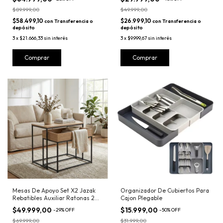
$89.999,00
$49.999,00
$58.499,10
$26.999,10
con
Transferencia o
con
Transferencia o
depósito
depósito
3
x
$21.666,33
sin interés
3
x
$9.999,67
sin interés
Comprar
Comprar
Mesas De Apoyo Set X2 Jazak
Organizador De Cubiertos Para
Rebatibles Auxiliar Ratonas 2
Cajon Plegable
Niveles
$49.999,00
$15.999,00
-
29
%
OFF
-
50
%
OFF
$69.999,00
$31.999,00