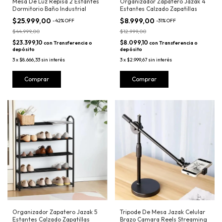
Mesa De Luz Repisa 2 Estantes
Organizador Zapatero Jazak 4
Dormitorio Baño Industrial
Estantes Calzado Zapatillas
$25.999,00
$8.999,00
-
42
%
OFF
-
31
%
OFF
$44.999,00
$12.999,00
$23.399,10
$8.099,10
con
Transferencia o
con
Transferencia o
depósito
depósito
3
x
$8.666,33
sin interés
3
x
$2.999,67
sin interés
Comprar
Comprar
Organizador Zapatero Jazak 5
Tripode De Mesa Jazak Celular
Estantes Calzado Zapatillas
Brazo Camara Reels Streaming