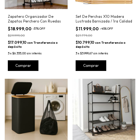
Zapatero Organizador De
Set De Perchas X10 Madera
Zapatos Perchero Con Ruedas
Lustrada Barnizada / 1ra Calidad
$18.999,00
$11.999,00
-
37
%
OFF
-
45
%
OFF
$29.999,00
$21.779,00
$17.099,10
$10.799,10
con
Transferencia o
con
Transferencia o
depósito
depósito
3
x
$6.333,00
sin interés
3
x
$3.999,67
sin interés
Comprar
Comprar