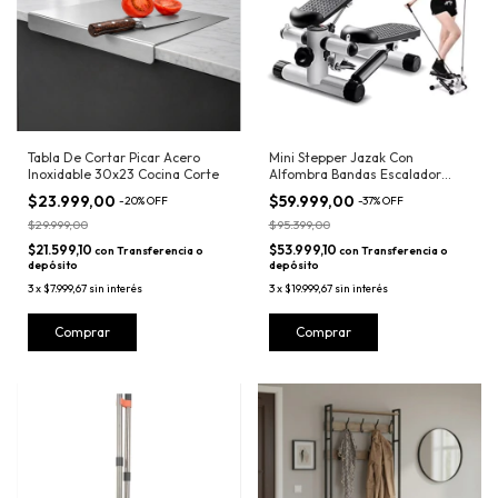
Tabla De Cortar Picar Acero
Mini Stepper Jazak Con
Inoxidable 30x23 Cocina Corte
Alfombra Bandas Escalador
C/display
$23.999,00
$59.999,00
-
20
%
OFF
-
37
%
OFF
$29.999,00
$95.399,00
$21.599,10
$53.999,10
con
Transferencia o
con
Transferencia o
depósito
depósito
3
x
$7.999,67
sin interés
3
x
$19.999,67
sin interés