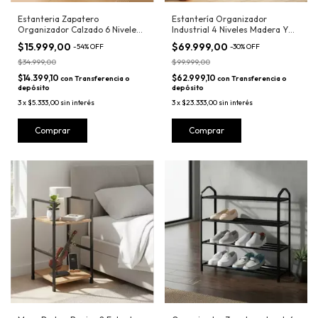
Estanteria Zapatero
Estantería Organizador
Organizador Calzado 6 Niveles
Industrial 4 Niveles Madera Y
Zapatillas
Metal
$15.999,00
$69.999,00
-
54
%
OFF
-
30
%
OFF
$34.999,00
$99.999,00
$14.399,10
$62.999,10
con
Transferencia o
con
Transferencia o
depósito
depósito
3
x
$5.333,00
sin interés
3
x
$23.333,00
sin interés
Comprar
Comprar