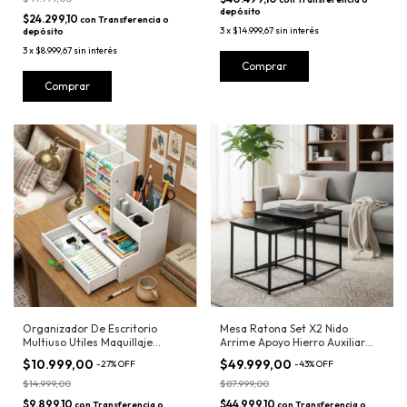
depósito
$24.299,10
con
Transferencia o
3
x
$14.999,67
sin interés
depósito
3
x
$8.999,67
sin interés
Comprar
Comprar
Organizador De Escritorio
Mesa Ratona Set X2 Nido
Multiuso Utiles Maquillaje
Arrime Apoyo Hierro Auxiliar
Lapices
Living
$10.999,00
$49.999,00
-
27
%
OFF
-
43
%
OFF
$14.999,00
$87.999,00
$9.899,10
$44.999,10
con
Transferencia o
con
Transferencia o