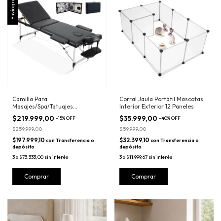
Envío gratis
Camilla Para
Corral Jaula Portátil Mascotas
Masajes/Spa/Tatuajes
Interior Exterior 12 Paneles
Profesional Aluminio
$219.999,00
$35.999,00
-
15
%
OFF
-
40
%
OFF
$259.999,00
$59.999,00
$197.999,10
$32.399,10
con
Transferencia o
con
Transferencia o
depósito
depósito
3
x
$73.333,00
sin interés
3
x
$11.999,67
sin interés