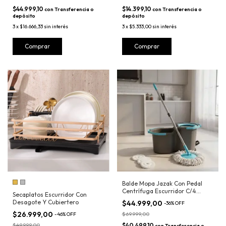
$44.999,10
$14.399,10
con
Transferencia o
con
Transferencia o
depósito
depósito
3
x
$16.666,33
sin interés
3
x
$5.333,00
sin interés
Balde Mopa Jazak Con Pedal
Centrífuga Escurridor C/4
Secaplatos Escurridor Con
Mopas
Desagote Y Cubiertero
$44.999,00
-
36
%
OFF
$26.999,00
$69.999,00
-
46
%
OFF
$49.999,00
$40.499,10
con
Transferencia o