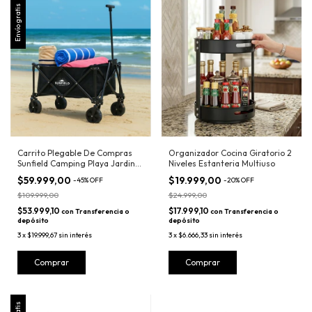
Envío gratis
Carrito Plegable De Compras
Organizador Cocina Giratorio 2
Sunfield Camping Playa Jardin
Niveles Estanteria Multiuso
Pileta
$59.999,00
$19.999,00
-
45
%
OFF
-
20
%
OFF
$109.999,00
$24.999,00
$53.999,10
$17.999,10
con
Transferencia o
con
Transferencia o
depósito
depósito
3
x
$19.999,67
sin interés
3
x
$6.666,33
sin interés