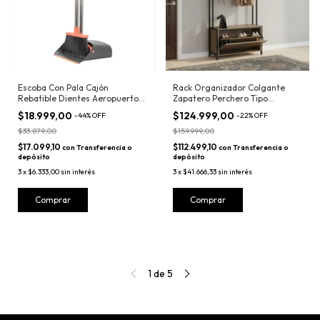
Escoba Con Pala Cajón
Rack Organizador Colgante
Rebatible Dientes Aeropuerto
Zapatero Perchero Tipo
Premium
Industrial
$18.999,00
$124.999,00
-
44
%
OFF
-
22
%
OFF
$33.879,00
$159.999,00
$17.099,10
$112.499,10
con
Transferencia o
con
Transferencia o
depósito
depósito
3
x
$6.333,00
sin interés
3
x
$41.666,33
sin interés
1
de
5