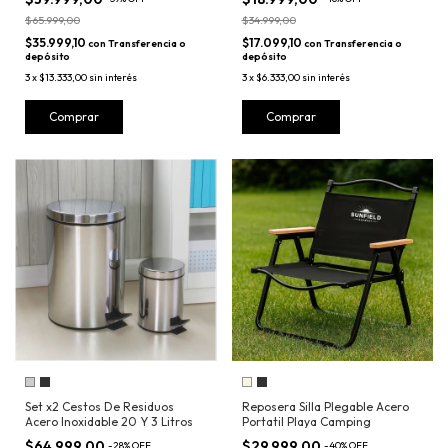
$65.999,00
$34.999,00
$35.999,10
$17.099,10
con
Transferencia o
con
Transferencia o
depósito
depósito
3
x
$13.333,00
sin interés
3
x
$6.333,00
sin interés
Comprar
Comprar
Set x2 Cestos De Residuos
Reposera Silla Plegable Acero
Acero Inoxidable 20 Y 3 Litros
Portatil Playa Camping
$64.999,00
$29.999,00
-
28
%
OFF
-
40
%
OFF