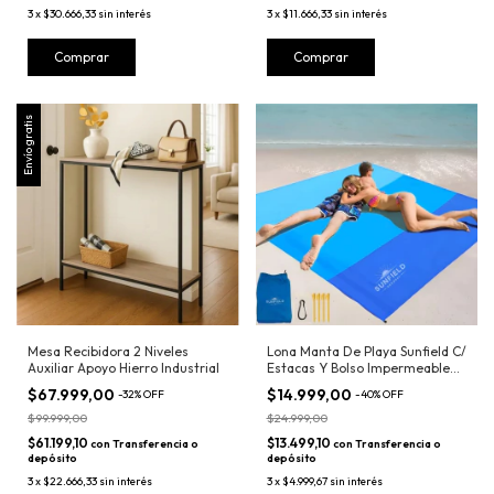
3
x
$30.666,33
sin interés
3
x
$11.666,33
sin interés
Comprar
Comprar
Envío gratis
Mesa Recibidora 2 Niveles
Lona Manta De Playa Sunfield C/
Auxiliar Apoyo Hierro Industrial
Estacas Y Bolso Impermeable
Azul
$67.999,00
$14.999,00
-
32
%
OFF
-
40
%
OFF
$99.999,00
$24.999,00
$61.199,10
$13.499,10
con
Transferencia o
con
Transferencia o
depósito
depósito
3
x
$22.666,33
sin interés
3
x
$4.999,67
sin interés