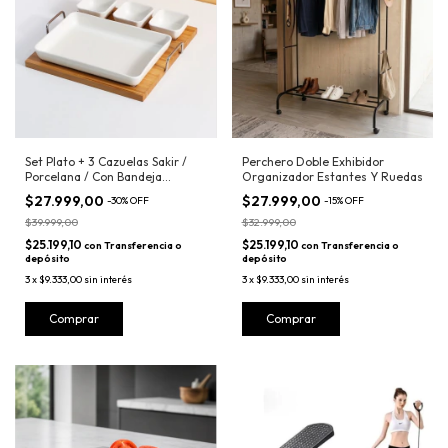
Set Plato + 3 Cazuelas Sakir /
Perchero Doble Exhibidor
Porcelana / Con Bandeja
Organizador Estantes Y Ruedas
Madera
$27.999,00
$27.999,00
-
30
%
OFF
-
15
%
OFF
$39.999,00
$32.999,00
$25.199,10
$25.199,10
con
Transferencia o
con
Transferencia o
depósito
depósito
3
x
$9.333,00
sin interés
3
x
$9.333,00
sin interés