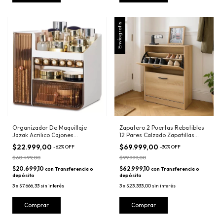
Envío gratis
Organizador De Maquillaje
Zapatero 2 Puertas Rebatibles
Jazak Acrilico Cajones
12 Pares Calzado Zapatillas
Cosmeticos
Marrón
$22.999,00
$69.999,00
-
62
%
OFF
-
30
%
OFF
$60.499,00
$99.999,00
$20.699,10
$62.999,10
con
Transferencia o
con
Transferencia o
depósito
depósito
3
x
$7.666,33
sin interés
3
x
$23.333,00
sin interés
Comprar