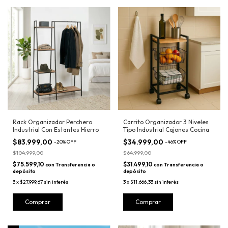
Rack Organizador Perchero
Carrito Organizador 3 Niveles
Industrial Con Estantes Hierro
Tipo Industrial Cajones Cocina
$83.999,00
$34.999,00
-
20
%
OFF
-
46
%
OFF
$104.999,00
$64.999,00
$75.599,10
$31.499,10
con
Transferencia o
con
Transferencia o
depósito
depósito
3
x
$27.999,67
sin interés
3
x
$11.666,33
sin interés