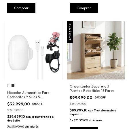
Comprar
Envío gratis
Organizador Zapatero 3
Puertas Rebatibles 18 Pares
Mecedor Automático Para
Cochecitos Y Sillas 5
$99.999,00
-
29
%
OFF
Velocidades
$32.999,00
$139.999,00
-
55
%
OFF
$72.599,00
$89.999,10
con
Transferencia o
depósito
$29.699,10
con
Transferencia o
3
x
$33.333,00
sin interés
depósito
3
x
$10.999,67
sin interés