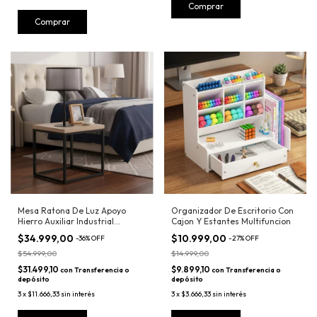
Comprar
Mesa Ratona De Luz Apoyo
Organizador De Escritorio Con
Hierro Auxiliar Industrial
Cajon Y Estantes Multifuncion
Moderna
$34.999,00
$10.999,00
-
36
%
OFF
-
27
%
OFF
$54.999,00
$14.999,00
$31.499,10
$9.899,10
con
Transferencia o
con
Transferencia o
depósito
depósito
3
x
$11.666,33
sin interés
3
x
$3.666,33
sin interés