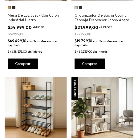
Mesa De Luz Jazak Con Cajon
Organizador De Bacha Cocina
Industrial Hierro
Esponja Dispenser Jabon Acero
$54.999,00
$21.999,00
-
8
%
OFF
-
27
%
OFF
$59.999,00
$29.999,00
$49.499,10
$19.799,10
con
Transferencia o
con
Transferencia o
depósito
depósito
3
x
$18.333,00
sin interés
3
x
$7.333,00
sin interés
Comprar
Comprar
Envío gratis