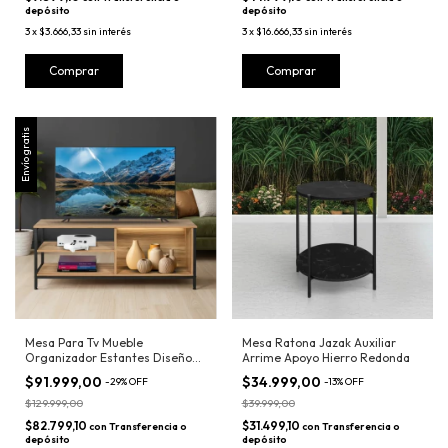
depósito
depósito
3
x
$3.666,33
sin interés
3
x
$16.666,33
sin interés
Comprar
Envío gratis
Mesa Para Tv Mueble
Mesa Ratona Jazak Auxiliar
Organizador Estantes Diseño
Arrime Apoyo Hierro Redonda
Industrial
$91.999,00
$34.999,00
-
29
%
OFF
-
13
%
OFF
$129.999,00
$39.999,00
$82.799,10
$31.499,10
con
Transferencia o
con
Transferencia o
depósito
depósito